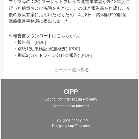
フリマ等の C2C マーケットプレイス運営事業者が2018年度に
行った施策および協議をもとに、このほど報告書を作成し、今
後の政策立案に活用いただくため、4月8日、内閣府知的財産
戦略推進事務局に提出しました。
※報告書ダウンロードはこちらから。
・報告書
[PDF]
・別紙1(効果検証 実施概要)
[PDF]
・別紙2(ガイドライン分科会報告)
[PDF]
ニュース一覧へ戻る
CIPP
Council for Intellectual Property
Protection on Internet
（C）2007-2022 CIPP
Design by
http://f-tpl.com